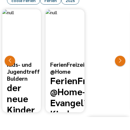
coole Ferien
Ferien
2026
Kids- und
FerienFreizeit
Jugendtreff
@Home
FerienFreizeit
Buldern
der
@Home-
neue
Evangelische
Kinder
Kirchengemeinde
und
Dülmen