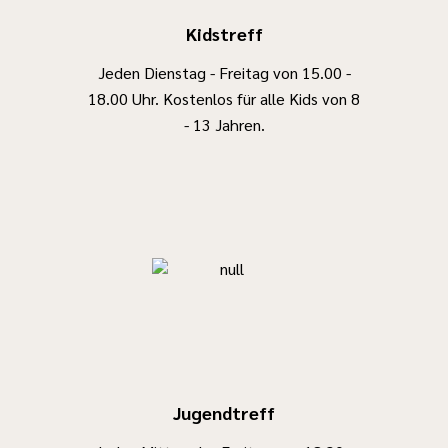
ersten OG
Ausflugszielen,
werden nach
Kidstreff
alle
euren
Eintrittsgelder,
Jeden Dienstag - Freitag von 15.00 -
Vorstellungen
die
18.00 Uhr. Kostenlos für alle Kids von 8
umgestaltet
Verpflegung,
- 13 Jahren.
und so zu
die
einem ganz
Versicherungen
persönlichen
sowie die
Ort werden.
Betreuung.
Spaziert
Ferien
einfach herein
und schaut es
euch an :)
Geplante
Aktionen
findet ihr im
Jugendtreff
Anhang