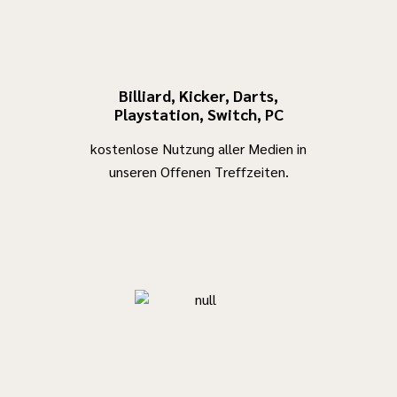
könnt ihr dort
erfolgt die
Zeit
Betreuung
verbringen,
von 9 Uhr bis
spielen,
15 Uhr. Im
Billiard, Kicker, Darts,
chillen oder an
Anschluss
Playstation, Switch, PC
verschiedenen
feiern wir
kostenlose Nutzung aller Medien in
Aktionen
gemeinsam
unseren Offenen Treffzeiten.
teilnehmen!
einen
Besucher und
Gottesdienst,
Besucherinnen
zudem die
können selbst
Eltern herzlich
mitbestimmen,
eingeladen
wie der Treff
sind.
zukünftig
Im Preis
aussehen soll,
enthalten sind
denn die
die Busfahrten
Räume im
zu den